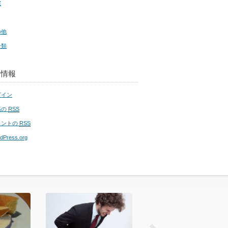
宅
の他
分類
タ情報
グイン
稿の
RSS
メントの
RSS
dPress.org
prev