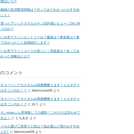
時期はいつ？
橋梅林の見頃開花情報は？行ってみてわかったおすすめ
ポット！
た買ったアシックスゲルカヤノ25評価レビュー！24と何
違うのか？
ざいお市マラソンエントリーは？服装は？参加賞は？参
して分かったこと全部紹介します！
ざいお市マラソンコースが楽しい！高低差は？走ってみ
わかった攻略法とは？
近のコメント
ズキスペーシアカスタムxs実燃費教えます！ｓエネチャ
ジはすごいのか！？
に
blackocean06
より
ズキスペーシアカスタムxs実燃費教えます！ｓエネチャ
ジはすごいのか！？
に
ゆう
より
ケモンexpoジム実体験しての感想！これだけは言わせて
くれよ！
に
ともあき
より
ンドセル選び工房系で人気は？悩み選んだ僕のおすすめ
ト3！
に
blackocean06
より