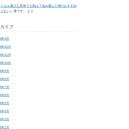
ンドセル選び工房系で人気は？悩み選んだ僕のおすすめ
ト3！
に
母です。
より
ーカイブ
19年3月
18年12月
18年11月
18年10月
18年9月
18年8月
18年7月
18年6月
18年5月
18年4月
18年3月
18年2月