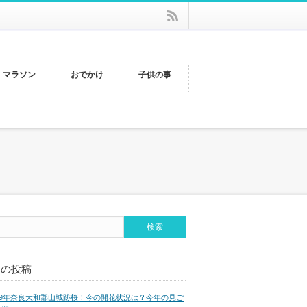
rss
・マラソン
おでかけ
子供の事
近の投稿
019年奈良大和郡山城跡桜！今の開花状況は？今年の見ご