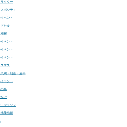
ャラクター
キスポシティ
のイベント
ンドセル
見梅桜
のイベント
のイベント
のイベント
リスマス
社仏閣・初詣・厄年
事イベント
供の事
でかけ
康・マラソン
良地元情報
気