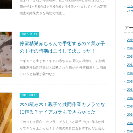
生まれつき右が停留精巣、左が移動性精巣と診断を受けた
ラ
我が子1ヶ月検診3ヶ月検診6ヶ月検診と生まれてすぐの定期
ベス
検査の結果大きな病院で検査し...
ア
2016.11.23
20
停留精巣赤ちゃんで手術するの？我が子
20
の手術の時期はこうして決まった！
20
ウギャーと生まれてすぐの赤ちゃん 最初の検診で、右停留
20
精巣左移動性精巣だと診断された我が子 停留精巣とは 簡単
20
にいうと精巣が袋のなか...
20
20
2016.08.18
20
木の積み木！親子で共同作業カプラでな
20
に作る？ナイアガラもできちゃった！
20
【めっちゃ面白いカプラ！でももっと親子でなに作るか練
20
ってきたらよかった！】子供の知育にもおすすめだと言わ
20