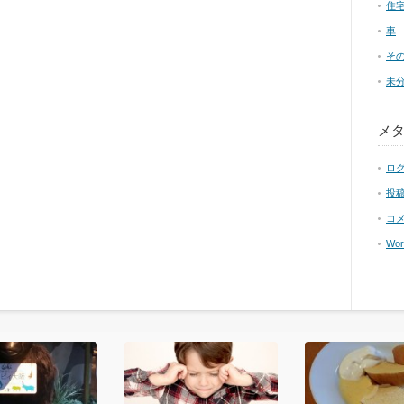
住
車
そ
未
メ
ロ
投
コ
Wor