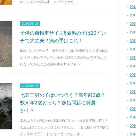
れている木の積み木 カプラそのカ...
20
20
2016.08.08
20
子供の自転車サイズ6歳男の子は20イン
20
チで大丈夫？決め手はこれ！
20
20
6歳になった男の子 来年小学生の幼稚園年長さん補助輪も
ようやく取れてすいすい上手に自転車の運転ができるよう
20
になってきたところ自転車のサイズも12...
20
20
20
2016.08.06
20
七五三男の子はいつ行く？満年齢3歳？
20
数え年2歳どっち？嫁姑問題に発展
20
か！？
20
あれはうちの男の子が2歳の時でした。ある日実家に行くと
20
七五三に行くという話になりました。「もう数え年で3歳だ
から今年七五三に行かないといけないよ...
20