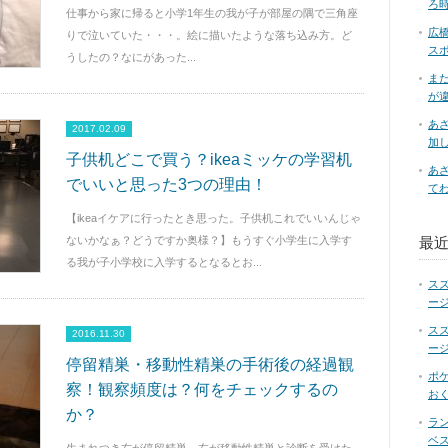
ろ
仕事から家に帰ると小学1年生の我が子が部屋の隅で三角座
広
りで泣いていた・・・。絵に描いたような落ち込み方。ど
ス
うしたの？なにがあった...
ま
が
あ
2017.02.09
加
子供机どこで買う？ikeaミッケの学習机
あ
でいいと思った3つの理由！
て
【ikeaイケアに行ったとき思った。子供机これでいいんじゃ
ないかなぁ？どうですか奥様？】もうすぐ小学生に入学す
最
る我が子小学校に入学するとなるとお...
ス
ー
ス
2016.11.30
ー
停留精巣・移動性精巣の手術後の経過観
ポ
察！観察頻度は？何をチェックするの
お
か？
ラ
ベス