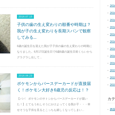
20
20
2016.07.15
20
子供の歯の生え変わりの順番や時期は？
20
我が子の生え変わりを長期スパンで観察
20
してみる...
20
6歳の誕生日を迎えた我が子子供の歯の生え変わりの時期に
20
なりました。6月17日誕生日で6歳6歳の誕生日前くらいから
20
グラグラし出して...
20
20
2016.06.23
20
ポケモンからバースデーカードが直接届
20
く！ポケモン大好き6歳児の反応は！？
カ
【パパ ポケモンのサトシからバースデーカードが届い
た！】とてもうれしそうにかけよってくる我が子・・・幸
西
せそうな子供を見るとこっちも嬉しくなってしまい...