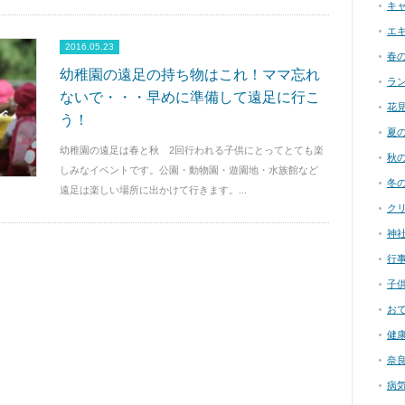
キ
エ
2016.05.23
春
幼稚園の遠足の持ち物はこれ！ママ忘れ
ラ
ないで・・・早めに準備して遠足に行こ
花
う！
夏
幼稚園の遠足は春と秋 2回行われる子供にとってとても楽
秋
しみなイベントです。公園・動物園・遊園地・水族館など
冬
遠足は楽しい場所に出かけて行きます。...
ク
神
行
子
お
健
奈
病