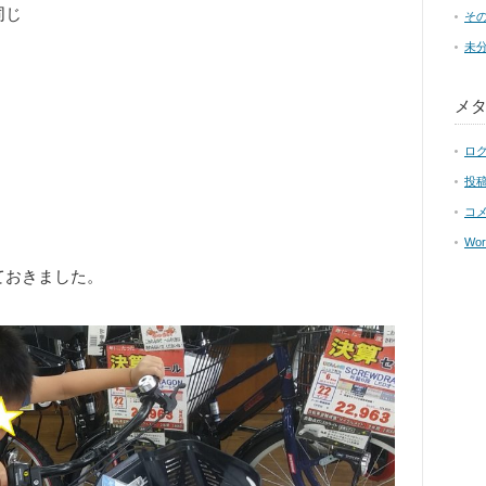
同じ
そ
未
メ
ロ
投
コ
Wor
ておきました。