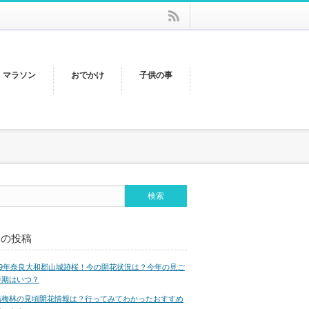
rss
・マラソン
おでかけ
子供の事
近の投稿
019年奈良大和郡山城跡桜！今の開花状況は？今年の見ご
時期はいつ？
橋梅林の見頃開花情報は？行ってみてわかったおすすめ