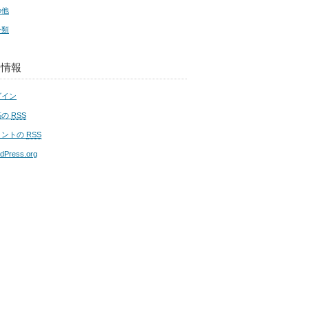
の他
分類
タ情報
グイン
稿の
RSS
メントの
RSS
dPress.org