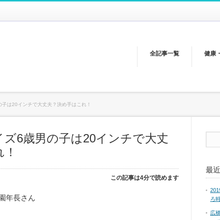
全記事一覧
健康
の子は20インチで大丈夫？決め手はこれ！
ズ6歳男の子は20インチで大丈
れ！
最
この記事は4分で読めます
2
園年長さん
ろ
広