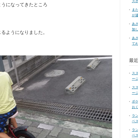
ス
ようになってきたところ
ま
が
あ
加
じるようになりました。
あ
て
最
ス
ー
ス
ー
ポ
お
ラ
ベス
ラ
ベス