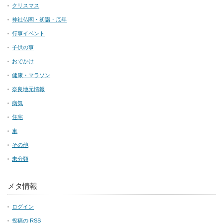
クリスマス
神社仏閣・初詣・厄年
行事イベント
子供の事
おでかけ
健康・マラソン
奈良地元情報
病気
住宅
車
その他
未分類
メタ情報
ログイン
投稿の
RSS