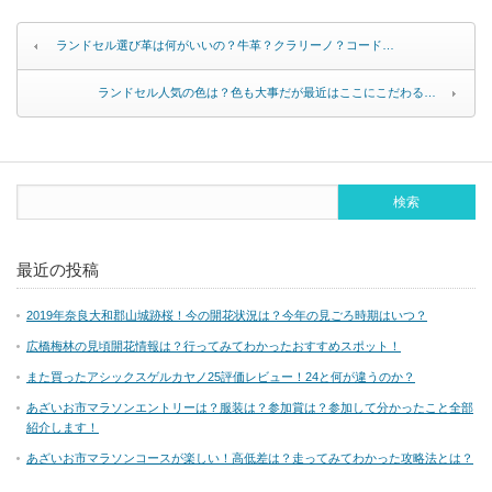
ランドセル選び革は何がいいの？牛革？クラリーノ？コード…
ランドセル人気の色は？色も大事だが最近はここにこだわる…
最近の投稿
2019年奈良大和郡山城跡桜！今の開花状況は？今年の見ごろ時期はいつ？
広橋梅林の見頃開花情報は？行ってみてわかったおすすめスポット！
また買ったアシックスゲルカヤノ25評価レビュー！24と何が違うのか？
あざいお市マラソンエントリーは？服装は？参加賞は？参加して分かったこと全部
紹介します！
あざいお市マラソンコースが楽しい！高低差は？走ってみてわかった攻略法とは？