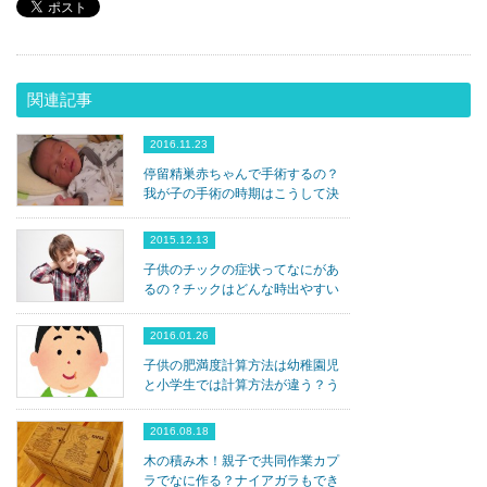
関連記事
2016.11.23
停留精巣赤ちゃんで手術するの？
我が子の手術の時期はこうして決
まった！
2015.12.13
子供のチックの症状ってなにがあ
るの？チックはどんな時出やすい
のか？
2016.01.26
子供の肥満度計算方法は幼稚園児
と小学生では計算方法が違う？う
ちの子は肥満？
2016.08.18
木の積み木！親子で共同作業カプ
ラでなに作る？ナイアガラもでき