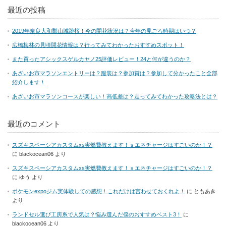
最近の投稿
2019年奈良大和郡山城跡桜！今の開花状況は？今年の見ごろ時期はいつ？
広橋梅林の見頃開花情報は？行ってみてわかったおすすめスポット！
また買ったアシックスゲルカヤノ25評価レビュー！24と何が違うのか？
あざいお市マラソンエントリーは？服装は？参加賞は？参加して分かったこと全部
紹介します！
あざいお市マラソンコースが楽しい！高低差は？走ってみてわかった攻略法とは？
最近のコメント
スズキスペーシアカスタムxs実燃費教えます！ｓエネチャージはすごいのか！？
に
blackocean06
より
スズキスペーシアカスタムxs実燃費教えます！ｓエネチャージはすごいのか！？
に
ゆう
より
ポケモンexpoジム実体験しての感想！これだけは言わせておくれよ！
に
ともあき
より
ランドセル選び工房系で人気は？悩み選んだ僕のおすすめベスト3！
に
blackocean06
より