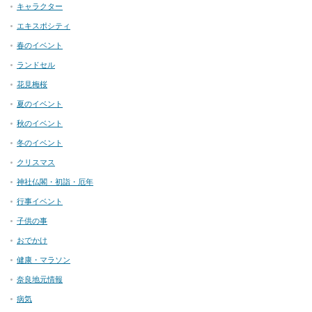
キャラクター
エキスポシティ
春のイベント
ランドセル
花見梅桜
夏のイベント
秋のイベント
冬のイベント
クリスマス
神社仏閣・初詣・厄年
行事イベント
子供の事
おでかけ
健康・マラソン
奈良地元情報
病気