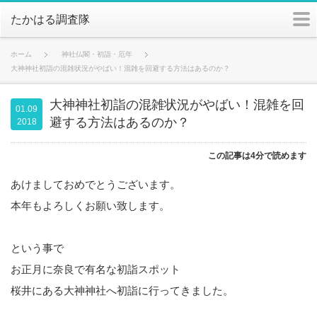
m
たかはる調査隊
ホーム
神社仏閣・初詣・厄年
大神神社初詣の混雑状況がやばい！混雑を回避する方法はあるのか？
大神神社初詣の混雑状況がやばい！混雑を回
01.09
避する方法はあるのか？
2018
この記事は4分で読めます
あけましておめでとうございます。
本年もよろしくお願い致します。
という事で
お正月に奈良で有名な初詣スポット
桜井にある大神神社へ初詣に行ってきました。