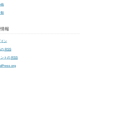
の他
分類
タ情報
グイン
稿の
RSS
メントの
RSS
dPress.org