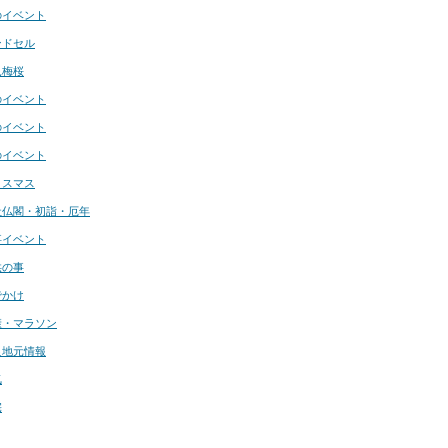
のイベント
ンドセル
見梅桜
のイベント
のイベント
のイベント
リスマス
社仏閣・初詣・厄年
事イベント
供の事
でかけ
康・マラソン
良地元情報
気
宅