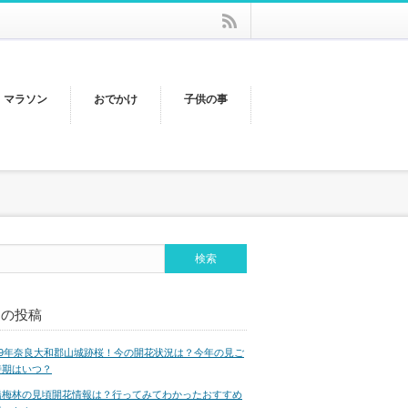
rss
・マラソン
おでかけ
子供の事
近の投稿
019年奈良大和郡山城跡桜！今の開花状況は？今年の見ご
時期はいつ？
橋梅林の見頃開花情報は？行ってみてわかったおすすめ