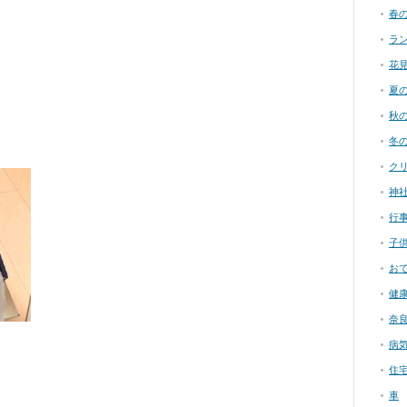
春
ラ
花
夏
秋
冬
ク
神
行
子
お
健
奈
病
住
車