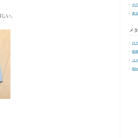
そ
未
寂しい。
メ
ロ
投
コ
Wor