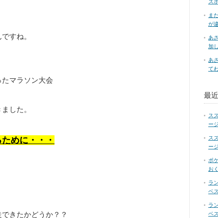
ス
ま
が
んですね。
あ
加
あ
て
ったマラソン大会
最
きました。
ス
ー
ス
るために・・・
ー
ポ
お
ラ
。
ベス
ラ
走できたかどうか？？
ベス