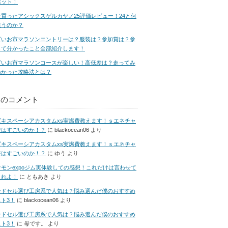
ポット！
た買ったアシックスゲルカヤノ25評価レビュー！24と何
違うのか？
ざいお市マラソンエントリーは？服装は？参加賞は？参
して分かったこと全部紹介します！
ざいお市マラソンコースが楽しい！高低差は？走ってみ
わかった攻略法とは？
近のコメント
ズキスペーシアカスタムxs実燃費教えます！ｓエネチャ
ジはすごいのか！？
に
blackocean06
より
ズキスペーシアカスタムxs実燃費教えます！ｓエネチャ
ジはすごいのか！？
に
ゆう
より
ケモンexpoジム実体験しての感想！これだけは言わせて
くれよ！
に
ともあき
より
ンドセル選び工房系で人気は？悩み選んだ僕のおすすめ
ト3！
に
blackocean06
より
ンドセル選び工房系で人気は？悩み選んだ僕のおすすめ
ト3！
に
母です。
より