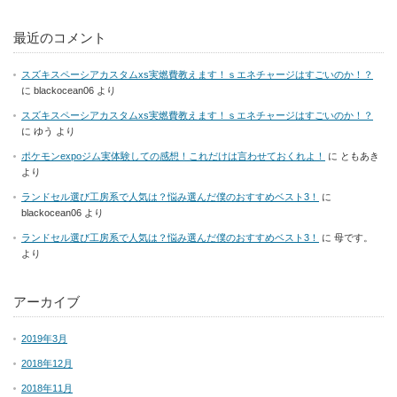
最近のコメント
スズキスペーシアカスタムxs実燃費教えます！ｓエネチャージはすごいのか！？
に
blackocean06
より
スズキスペーシアカスタムxs実燃費教えます！ｓエネチャージはすごいのか！？
に
ゆう
より
ポケモンexpoジム実体験しての感想！これだけは言わせておくれよ！
に
ともあき
より
ランドセル選び工房系で人気は？悩み選んだ僕のおすすめベスト3！
に
blackocean06
より
ランドセル選び工房系で人気は？悩み選んだ僕のおすすめベスト3！
に
母です。
より
アーカイブ
2019年3月
2018年12月
2018年11月