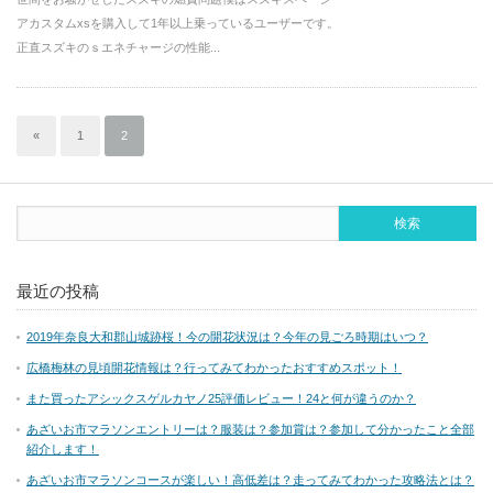
アカスタムxsを購入して1年以上乗っているユーザーです。
正直スズキのｓエネチャージの性能...
«
1
2
最近の投稿
2019年奈良大和郡山城跡桜！今の開花状況は？今年の見ごろ時期はいつ？
広橋梅林の見頃開花情報は？行ってみてわかったおすすめスポット！
また買ったアシックスゲルカヤノ25評価レビュー！24と何が違うのか？
あざいお市マラソンエントリーは？服装は？参加賞は？参加して分かったこと全部
紹介します！
あざいお市マラソンコースが楽しい！高低差は？走ってみてわかった攻略法とは？