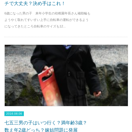
チで大丈夫？決め手はこれ！
6歳になった男の子 来年小学生の幼稚園年長さん補助輪も
ようやく取れてすいすい上手に自転車の運転ができるよう
になってきたところ自転車のサイズも12...
2016.08.06
七五三男の子はいつ行く？満年齢3歳？
数え年2歳どっち？嫁姑問題に発展