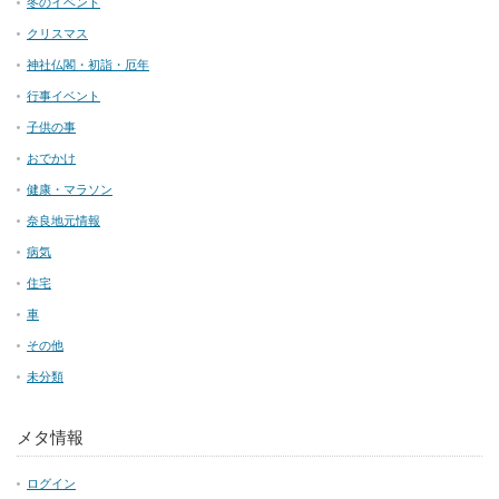
冬のイベント
クリスマス
神社仏閣・初詣・厄年
行事イベント
子供の事
おでかけ
健康・マラソン
奈良地元情報
病気
住宅
車
その他
未分類
メタ情報
ログイン