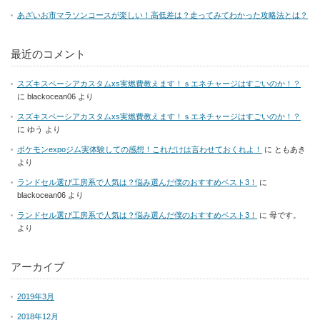
あざいお市マラソンコースが楽しい！高低差は？走ってみてわかった攻略法とは？
最近のコメント
スズキスペーシアカスタムxs実燃費教えます！ｓエネチャージはすごいのか！？
に
blackocean06
より
スズキスペーシアカスタムxs実燃費教えます！ｓエネチャージはすごいのか！？
に
ゆう
より
ポケモンexpoジム実体験しての感想！これだけは言わせておくれよ！
に
ともあき
より
ランドセル選び工房系で人気は？悩み選んだ僕のおすすめベスト3！
に
blackocean06
より
ランドセル選び工房系で人気は？悩み選んだ僕のおすすめベスト3！
に
母です。
より
アーカイブ
2019年3月
2018年12月