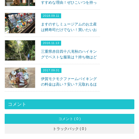
すすめな理由！ぜひこいつを持っ
ていきなっ！
2018.09.11
ますのすしミュージアムのお土産
は鱒寿司だけでない！買いたいお
すすめのお土産は？
2016.11.13
三重県赤目四十八滝秋のハイキン
グでベストな服装は？持ち物はど
うする？
2017.09.01
伊賀モクモクファームバイキング
の料金は高い？安い？元取れるほ
ど食べれるのか？
コメント
コメント ( 0 )
トラックバック ( 0 )