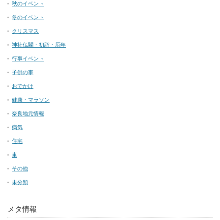
秋のイベント
冬のイベント
クリスマス
神社仏閣・初詣・厄年
行事イベント
子供の事
おでかけ
健康・マラソン
奈良地元情報
病気
住宅
車
その他
未分類
メタ情報