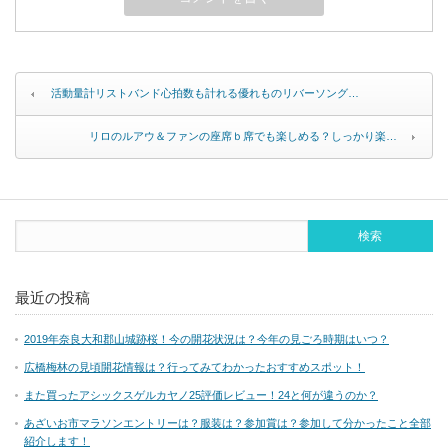
活動量計リストバンド心拍数も計れる優れものリバーソング…
リロのルアウ＆ファンの座席ｂ席でも楽しめる？しっかり楽…
最近の投稿
2019年奈良大和郡山城跡桜！今の開花状況は？今年の見ごろ時期はいつ？
広橋梅林の見頃開花情報は？行ってみてわかったおすすめスポット！
また買ったアシックスゲルカヤノ25評価レビュー！24と何が違うのか？
あざいお市マラソンエントリーは？服装は？参加賞は？参加して分かったこと全部
紹介します！