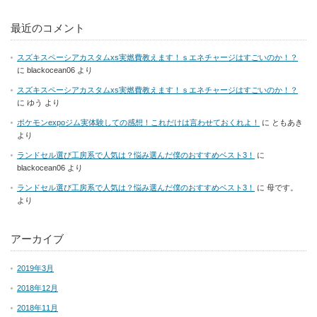
最近のコメント
スズキスペーシアカスタムxs実燃費教えます！ｓエネチャージはすごいのか！？
に
blackocean06
より
スズキスペーシアカスタムxs実燃費教えます！ｓエネチャージはすごいのか！？
に
ゆう
より
ポケモンexpoジム実体験しての感想！これだけは言わせておくれよ！
に
ともあき
より
ランドセル選び工房系で人気は？悩み選んだ僕のおすすめベスト3！
に
blackocean06
より
ランドセル選び工房系で人気は？悩み選んだ僕のおすすめベスト3！
に
母です。
より
アーカイブ
2019年3月
2018年12月
2018年11月