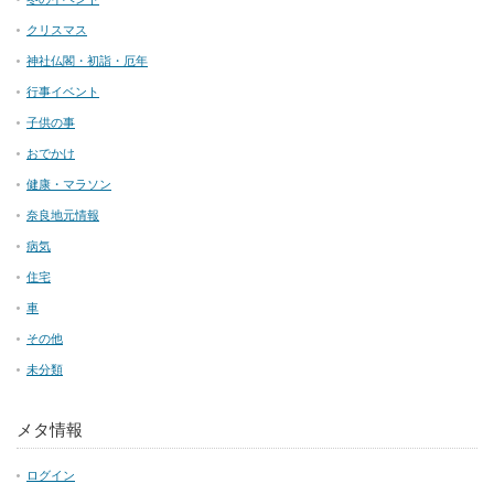
クリスマス
神社仏閣・初詣・厄年
行事イベント
子供の事
おでかけ
健康・マラソン
奈良地元情報
病気
住宅
車
その他
未分類
メタ情報
ログイン