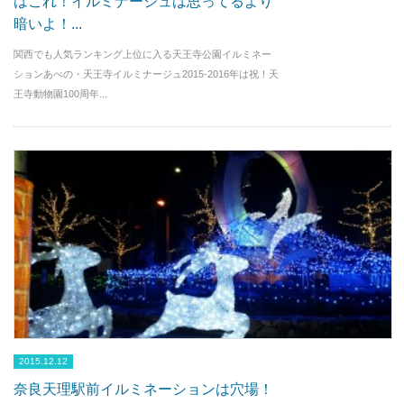
はこれ！イルミナージュは思ってるより
暗いよ！...
関西でも人気ランキング上位に入る天王寺公園イルミネー
ションあべの・天王寺イルミナージュ2015-2016年は祝！天
王寺動物園100周年...
2015.12.12
奈良天理駅前イルミネーションは穴場！