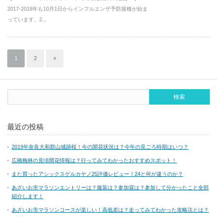
2017-2018年も10月1日からインフルエンザ予防接種が始ま
っています。2...
1
2
»
最近の投稿
2019年奈良大和郡山城跡桜！今の開花状況は？今年の見ごろ時期はいつ？
広橋梅林の見頃開花情報は？行ってみてわかったおすすめスポット！
また買ったアシックスゲルカヤノ25評価レビュー！24と何が違うのか？
あざいお市マラソンエントリーは？服装は？参加賞は？参加して分かったこと全部
紹介します！
あざいお市マラソンコースが楽しい！高低差は？走ってみてわかった攻略法とは？