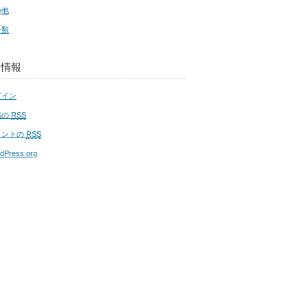
の他
分類
タ情報
グイン
稿の
RSS
メントの
RSS
dPress.org