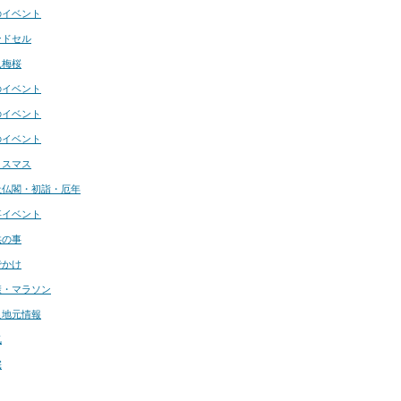
のイベント
ンドセル
見梅桜
のイベント
のイベント
のイベント
リスマス
社仏閣・初詣・厄年
事イベント
供の事
でかけ
康・マラソン
良地元情報
気
宅