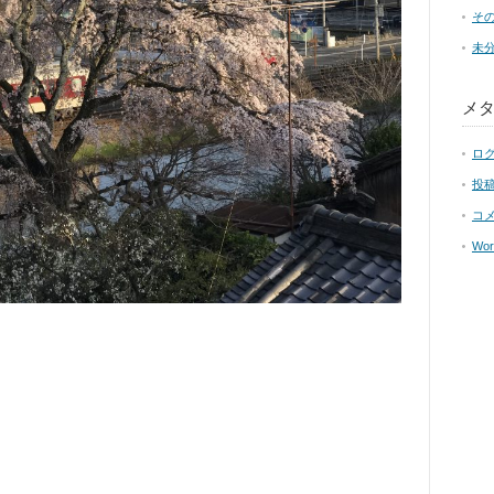
そ
未
メ
ロ
投
コ
Wor