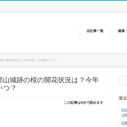
全記事一覧
健康
跡の桜の開花状況は？今年の見ごろ時期はいつ？
和郡山城跡の桜の開花状況は？今年
いつ？
最
この記事は4分で読めます
2
ろ
広