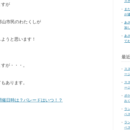
ス
ますが
ま
が
和郡山市民のわたくしが
あ
加
あ
しようと思います！
て
最
ますが・・・。
ス
ー
ドもあります。
ス
ー
ポ
の開催日時は？パレードはいつ！？
お
ラ
ベス
ラ
ベス