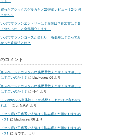
ポット！
た買ったアシックスゲルカヤノ25評価レビュー！24と何
違うのか？
ざいお市マラソンエントリーは？服装は？参加賞は？参
して分かったこと全部紹介します！
ざいお市マラソンコースが楽しい！高低差は？走ってみ
わかった攻略法とは？
近のコメント
ズキスペーシアカスタムxs実燃費教えます！ｓエネチャ
ジはすごいのか！？
に
blackocean06
より
ズキスペーシアカスタムxs実燃費教えます！ｓエネチャ
ジはすごいのか！？
に
ゆう
より
ケモンexpoジム実体験しての感想！これだけは言わせて
くれよ！
に
ともあき
より
ンドセル選び工房系で人気は？悩み選んだ僕のおすすめ
ト3！
に
blackocean06
より
ンドセル選び工房系で人気は？悩み選んだ僕のおすすめ
ト3！
に
母です。
より