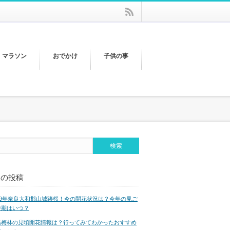
rss
・マラソン
おでかけ
子供の事
近の投稿
019年奈良大和郡山城跡桜！今の開花状況は？今年の見ご
時期はいつ？
橋梅林の見頃開花情報は？行ってみてわかったおすすめ