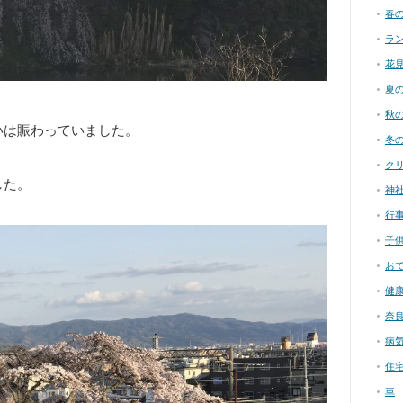
春
ラ
花
夏
秋
いは賑わっていました。
冬
ク
した。
神
行
子
お
健
奈
病
住
車