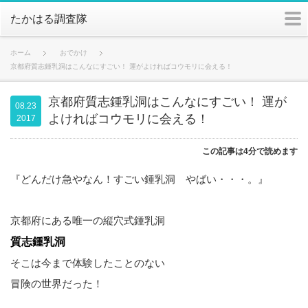
m
たかはる調査隊
ホーム
おでかけ
京都府質志鍾乳洞はこんなにすごい！ 運がよければコウモリに会える！
京都府質志鍾乳洞はこんなにすごい！ 運が
08.23
よければコウモリに会える！
2017
この記事は4分で読めます
『どんだけ急やなん！すごい鍾乳洞 やばい・・・。』
京都府にある唯一の縦穴式鍾乳洞
質志鍾乳洞
そこは今まで体験したことのない
冒険の世界だった！