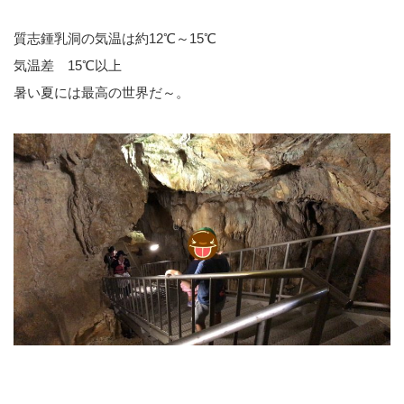
質志鍾乳洞の気温は約12℃～15℃
気温差 15℃以上
暑い夏には最高の世界だ～。